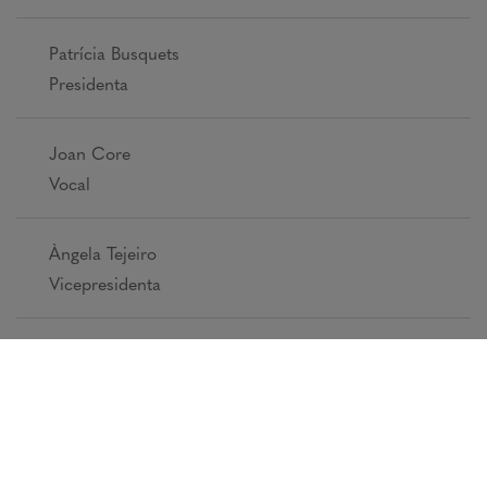
Patrícia Busquets
Presidenta
Joan Core
Vocal
Àngela Tejeiro
Vicepresidenta
L'escola
Etapes