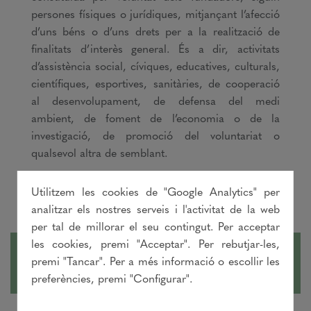
persones físiques o jurídiques, mitjançant l’afecció
d’uns béns o d’uns drets per a la realització de
finalitats d’interès general. És a dir, activitats
d’assistència social, cíviques, educatives, culturals,
científiques, esportives, sanitàries, de cooperació
al desenvolupament, de defensa del medi
ambient, de foment de l’economia o de la
investigació, de promoció del voluntariat o
qualsevol altra de semblant.
Utilitzem les cookies de "Google Analytics" per
analitzar els nostres serveis i l'activitat de la web
per tal de millorar el seu contingut. Per acceptar
les cookies, premi "Acceptar". Per rebutjar-les,
Per què una fundació?
premi "Tancar". Per a més informació o escollir les
preferències, premi "Configurar".